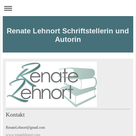
Renate Lehnort Schriftstellerin und
Autorin
Kontakt
RenateLehnort@gmail.com
www.renatelehnort.com