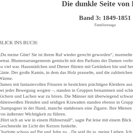
Die dunkle Seite von
Band 3: 1849-1851
Familiensaga
BLICK INS BUCH:
„Du meine Güte! Sie ist ihrem Ruf wieder gerecht geworden“, murmelte 
betrat. Blumenarrangements gemischt mit den Parfums der Damen verbrei
zu viel war. Hausmädchen und Diener flitzten mit Getränken hin und he
Gäste. Der große Kamin, in dem das Holz prasselte, und die zahlreichen
Wärme.
Damen mit fantasievollen Frisuren in bestickten prächtigen Kleidern au
bei jeder Bewegung wogten –, standen in Gruppen beisammen und schie
Kichern und Lachen war zu hören. Die Männer mit überwiegend schwa
blütenweißen Hemden und seidigen Krawatten standen ebenso in Gruppen
Champagner in der Hand, manche stattdessen eine Zigarre. Ihre Mienen 
von äußerster Wichtigkeit zu führen.
„Hört sich an wie in einem Hühnerstall“, sagte Pat leise mit einem Blic
Geschmeide im Licht der Kerzen funkelte.
Charlotte schoss auf Pat und John zu. „Da seid ihr ja, meine Lieben. Ic