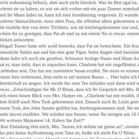
nicht wahnsinnig hübsch, aber auch nicht hässlich. Was im Bett egal is
scheint sie zu haben, so wie sie sich vorher mit ein paar Damen unterhal
und ihr Mann dabei ist, kann ich eine Annäherung vergessen. Er wandte 
anderen Sitznachbarin, einer alten Frau, die offenbar allein gekommen 
Sie erzählte ihm von ihren Töchtern, wie sie hierhergekommen war und,
schien ihr zu genügen, dass Pat ab und zu mit einem Na so etwas, ein
Nicken antwortete.
Abigail Turner hatte sehr wohl bemerkt, dass Pat sie betrachtete. Ein fesc
männliche Stärke aus und hat eine gute Figur. Seine Augen sind faszinier
Mann habe ich noch nie gesehen. Schwarze lockige Haare und blaue Au
hat er, man sieht, dass er zupacken kann. Charlotte hat mir zugeflüstert, d
Liebhaber sein. Das hat mir zumindest Susan erzählt. Sie muss es wissen
einem Iren verheiratet. Jetzt sieht er auf meinen Busen … Hier habe ich
Bereitschaft zu zeigen. Ich werde ihn zum Tee einladen und dann wird ma
etwas. „Entschuldigen Sie Mr. O’Brian, dass ich ihr Gespräch mit Mrs. Ha
sich einen bösen Blick von Mrs. Harper ein. „Charlotte hat mir erzählt, 
dem Schiff nach New York gekommen sind. Danach nach St. Louis gerei
einem Trail, den John Sander geführt hat, hierhergekommen sind. Sie
mehr davon erzählen. Wir würden uns freuen, wenn Sie morgen um 16
Wir wohnen Mainstreet 14. Haben Sie Zeit?“
„Ihre Einladung ehrt mich, Mrs. Turner, ich nehme sie gerne an“, erwider
das jetzt keine Aufforderung zum Tanz ist, heiße ich nicht Pat O’Brian.
„Das freut mich“, sagte Abigail und damit war die Konversation erledig