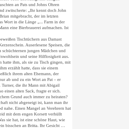
schten an Pats und Johns Ohren
nd zwitscherte: „Ihr kennt doch John
rian mitgebracht, der im letzten
as Wort in die Länge „... Farm in der
Mann eine Bierbrauerei aufmachen. Ist
eweißen Tischtüchern aus Damast
 Kerzenschein. Auserlesene Speisen, die
nem schüchternen jungen Mädchen und
Unwohlsein und seine Hilflosigkeit aus.
 hatte ihm, als sie zu Tisch gingen, mit
hm erzählt hatte, dass sie einem
ließlich ihrem alten Ehemann, der
nur ab und zu ein Wort an Pat – er
 Turner, die ihr Mann mit Abigail
 einen alten Sack, fragte er sich.
elchem Grund auch immer zu heiraten?
bschaft nicht abgeneigt ist, kann man ihr
d nahe. Einen Mangel an Verehrern hat
leid mit dem engen Korsett verhüllt
as sie hat, ist eine schöne Haut, wie
in bisschen an Britta. Ihr Gesicht …