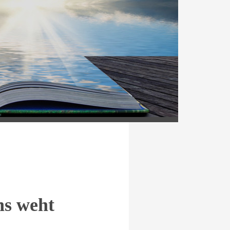
t
ns weht