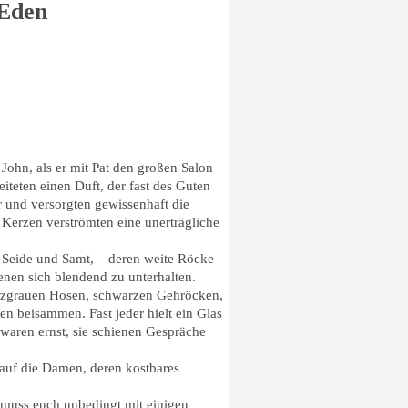
 Eden
John, als er mit Pat den großen Salon
teten einen Duft, der fast des Guten
r und versorgten gewissenhaft die
 Kerzen verströmten eine unerträgliche
s Seide und Samt, – deren weite Röcke
nen sich blendend zu unterhalten.
rzgrauen Hosen, schwarzen Gehröcken,
 beisammen. Fast jeder hielt ein Glas
waren ernst, sie schienen Gespräche
k auf die Damen, deren kostbares
h muss euch unbedingt mit einigen