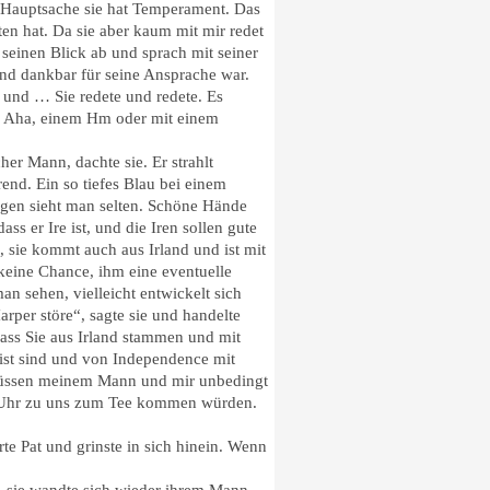
t, Hauptsache sie hat Temperament. Das
ten hat. Da sie aber kaum mit mir redet
seinen Blick ab und sprach mit seiner
und dankbar für seine Ansprache war.
 und … Sie redete und redete. Es
em Aha, einem Hm oder mit einem
her Mann, dachte sie. Er strahlt
end. Ein so tiefes Blau bei einem
gen sieht man selten. Schöne Hände
ass er Ire ist, und die Iren sollen gute
, sie kommt auch aus Irland und ist mit
 keine Chance, ihm eine eventuelle
n sehen, vielleicht entwickelt sich
rper störe“, sagte sie und handelte
dass Sie aus Irland stammen und mit
st sind und von Independence mit
 müssen meinem Mann und mir unbedingt
 Uhr zu uns zum Tee kommen würden.
te Pat und grinste in sich hinein. Wenn
t, sie wandte sich wieder ihrem Mann