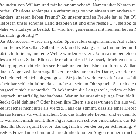
Freunden von William und mir bekanntmachen“. Namen über Namen rau
vorbei. Charlotte schleppte sie erbarmungslos von einem zum anderen u
Sanders, unseren lieben Freund? Zu unserer großen Freude hat er Pat O’B
Herbst in unser schönes Land gezogen ist und eine riesige ...“, sie zog d
Nähe von Lafayette besitzt. Er wird hier gemeinsam mit meinem lieben 
das nicht großartig?“
Das Abendessen wurde im großen Speisesalon eingenommen. Auf schne
stand feines Porzellan, Silberbesteck und Kristallgläser schimmerten im
köstlich dufteten, und edle Weine wurden serviert. John saß neben ei
dessen Eltern. Seine Blicke, die er ab und zu Pat zuwarf, drückten sein 
Pat erging es nicht viel besser. Er saß neben dem Ehepaar Turner. William
einem Augenzwinkern zugeflüstert, er sitze neben der Dame, von der er i
Techtelmechtel nicht abgeneigt sei. Sie jedoch widmete sich fast aussch
scheinbar schlecht hörte, da sie nahe an seinem Ohr sprach. Sie richtete 
langweilte sich fürchterlich. Er bekämpfte die Langeweile, indem er Mrs.
ansprach, unauffällig beobachtete. Warum heiratet eine junge Frau bloß so
Steckt Geld dahinter? Oder haben ihre Eltern sie gezwungen ihn aus w
Sie ist sicher nicht älter als vierzig. Falls das stimmt, dass sie einer Lie
daraus keinen Vorwurf machen. Sie, das blühende Leben, und er dem To
sie wahrscheinlich nicht. Ihre Figur kann ich schwer einschätzen, das K
alles. Ihr Busen quillt hervor, das sagt nichts bei der engen Schnürung. W
weißes Porzellan so fein, und ihre dunkelbraunen Augen erinnern mich e