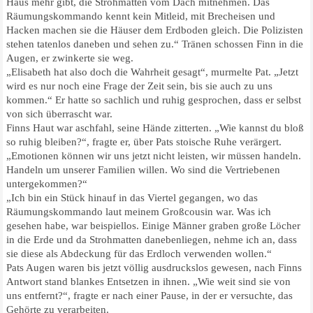
Haus mehr gibt, die Strohmatten vom Dach mitnehmen. Das
Räumungskommando kennt kein Mitleid, mit Brecheisen und
Hacken machen sie die Häuser dem Erdboden gleich. Die Polizisten
stehen tatenlos daneben und sehen zu.“ Tränen schossen Finn in die
Augen, er zwinkerte sie weg.
„Elisabeth hat also doch die Wahrheit gesagt“, murmelte Pat. „Jetzt
wird es nur noch eine Frage der Zeit sein, bis sie auch zu uns
kommen.“ Er hatte so sachlich und ruhig gesprochen, dass er selbst
von sich überrascht war.
Finns Haut war aschfahl, seine Hände zitterten. „Wie kannst du bloß
so ruhig bleiben?“, fragte er, über Pats stoische Ruhe verärgert.
„Emotionen können wir uns jetzt nicht leisten, wir müssen handeln.
Handeln um unserer Familien willen. Wo sind die Vertriebenen
untergekommen?“
„Ich bin ein Stück hinauf in das Viertel gegangen, wo das
Räumungskommando laut meinem Großcousin war. Was ich
gesehen habe, war beispiellos. Einige Männer graben große Löcher
in die Erde und da Strohmatten danebenliegen, nehme ich an, dass
sie diese als Abdeckung für das Erdloch verwenden wollen.“
Pats Augen waren bis jetzt völlig ausdruckslos gewesen, nach Finns
Antwort stand blankes Entsetzen in ihnen. „Wie weit sind sie von
uns entfernt?“, fragte er nach einer Pause, in der er versuchte, das
Gehörte zu verarbeiten.