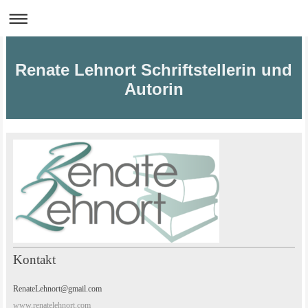
Renate Lehnort Schriftstellerin und
Autorin
Kontakt
RenateLehnort@gmail.com
www.renatelehnort.com