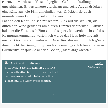
es vor, als würde sein Verstand jegliche Gefühlsaufwallung
unterdrücken. Er versteinerte gleichsam und seine Augen drückten
eine Kälte aus, die Finn unheimlich war. Drückten sie doch
normalerweise Gutmütigkeit und Lebenslust aus.
Pat hob den Kopf und sah mit leerem Blick auf die Wolken, die
durch den Wind getrieben am blauen Himmel dahineilten. Plötzlich
ballte er die Fäuste, sah Finn an und sagte: „Ich werde nicht auf das
Räumungskommando warten, ich werde das Haus freiwillig mit
meinen Geschwistern verlassen. Du solltest das auch tun. Ich gönne
ihnen nicht die Genugtuung, mich zu demütigen. Ich bin auf diesen
Gutsherrn“, er spuckte auf den Boden, „nicht angewiesen.“
Login
Druckversion
|
Sitemap
Webansicht
© Copyright Renate Lehnort 2017 Die
hier veröffentlichten Texte einschließlich
der Leseproben sind urheberrechtlich
geschützt. Alle Rechte vorbehalten.
↑