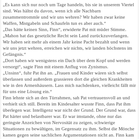
„Es kann sich nur noch um Tage handeln, bis sie in unserem Viertel
sind. Was hältst du davon, wenn ich alle Nachbarn
zusammentrommle und wir uns wehren? Wir haben zwar keine
Waffen, Mistgabeln und Schaufeln tun es aber auch.“
„Das hätte keinen Sinn, Finn“, erwiderte Pat mit müder Stimme.
„Mahon hat das gesetzliche Recht sein Land zurückzuverlangen.
Wir haben seit mehr als einem Jahr keine Pacht bezahlt und wenn
wir uns jetzt wehren, erreichen wir nichts, wir landen höchstens im
Gefängnis.“
„Dort haben wir wenigstens ein Dach über dem Kopf und werden
versorgt“, sagte Finn mit einem Anflug von Zynismus.
„Unsinn“, fuhr Pat ihn an. „Frauen und Kinder wären sich selbst
überlassen und außerdem grassieren dort die gleichen Krankheiten
wie in den Armenhäusern. Lass mich nachdenken, vielleicht fällt mir
für uns eine Lösung ein.“
Finn lehnte sich an den Türrahmen, sah Pat vertrauensvoll an und
verhielt sich still. Bereits im Kindesalter wusste Finn, dass Pat ihm
überlegen war. Intelligenz war nicht der Grund. Der Grund war, dass
Pat härter und belastbarer war. Er war imstande, ohne nur das
geringste Anzeichen von Nervosität zu zeigen, schwierige
Situationen zu bewältigen, im Gegensatz zu ihm. Selbst die Mönche
kamen gegen seine sachlichen Argumentationen nicht an. Finn kam