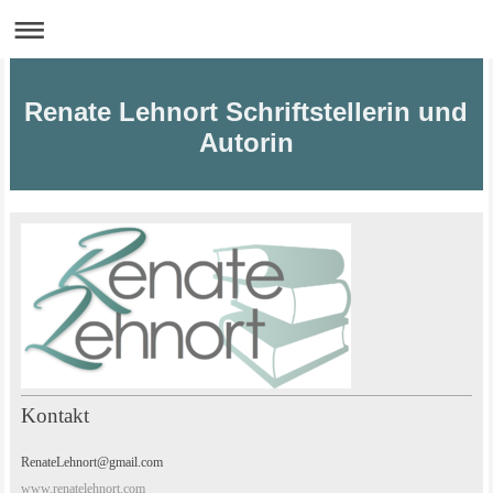
Renate Lehnort Schriftstellerin und
Autorin
Kontakt
RenateLehnort@gmail.com
www.renatelehnort.com