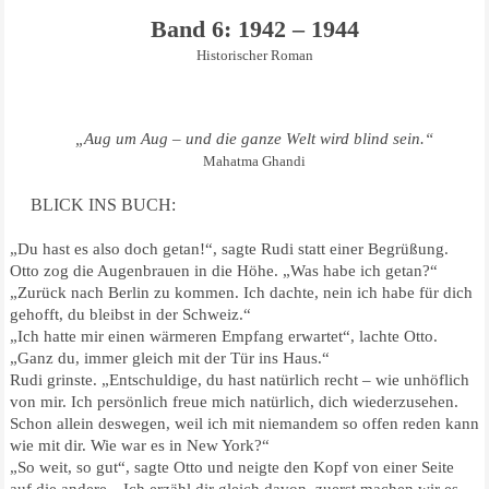
Band 6: 1942 – 1944
Historischer Roman
„Aug um Aug – und die ganze Welt wird blind sein.“
Mahatma Ghandi
BLICK INS BUCH:
„Du hast es also doch getan!“, sagte Rudi statt einer Begrüßung.
Otto zog die Augenbrauen in die Höhe. „Was habe ich getan?“
„Zurück nach Berlin zu kommen. Ich dachte, nein ich habe für dich
gehofft, du bleibst in der Schweiz.“
„Ich hatte mir einen wärmeren Empfang erwartet“, lachte Otto.
„Ganz du, immer gleich mit der Tür ins Haus.“
Rudi grinste. „Entschuldige, du hast natürlich recht – wie unhöflich
von mir. Ich persönlich freue mich natürlich, dich wiederzusehen.
Schon allein deswegen, weil ich mit niemandem so offen reden kann
wie mit dir. Wie war es in New York?“
„So weit, so gut“, sagte Otto und neigte den Kopf von einer Seite
auf die andere. „Ich erzähl dir gleich davon, zuerst machen wir es