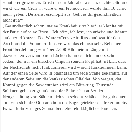
schütterer geworden. Er ist nur ein Jahr älter als ich, dachte Otto,und
wirkt wie ein Greis … wäre er ein Fremder, ich würde ihm 10 Jahre
mehr geben „Du siehst erschöpft aus. Geht es dir gesundheitlich
nicht gut?“
„Gesundheitlich schon, meine Krankheit sitzt hier“, er klopfte mit
der Faust auf seine Brust. „Ich höre, ich lese, ich arbeite und könnte
andauernd kotzen. Die Winteroffensive in Russland war für den
Arsch und die Sommeroffensive wird das ebenso sein. Bei einer
Frontüberdehnung von über 2.000 Kilometern Länge mit
dazwischen verwundbaren Lücken kann es nicht anders sein.
Jedem, der nur ein bisschen Grips in seinem Kopf hat, ist klar, dass
der Nachschub nicht funktionieren wird – nicht funktionieren kann.
Auf der einen Seite wird in Stalingrad um jede Straße gekämpft, auf
der anderen Seite um die kaukasischen Ölfelder. Von wegen, der
Kampf gegen die Sowjetunion wird ein Blitzkrieg. Tausende
Soldaten gehen zugrunde und der Führer hat außer der
Neugestaltung von Städten nichts in seinem Schädel.“ Er gab einen
Ton von sich, der Otto an ein in die Enge getriebenes Tier erinnerte.
Es war kein zorniges Schnauben, eher ein klägliches Fauchen.