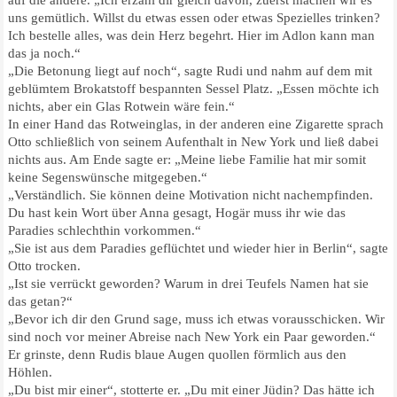
uns gemütlich. Willst du etwas essen oder etwas Spezielles trinken?
Ich bestelle alles, was dein Herz begehrt. Hier im Adlon kann man
das ja noch.“
„Die Betonung liegt auf noch“, sagte Rudi und nahm auf dem mit
geblümtem Brokatstoff bespannten Sessel Platz. „Essen möchte ich
nichts, aber ein Glas Rotwein wäre fein.“
In einer Hand das Rotweinglas, in der anderen eine Zigarette sprach
Otto schließlich von seinem Aufenthalt in New York und ließ dabei
nichts aus. Am Ende sagte er: „Meine liebe Familie hat mir somit
keine Segenswünsche mitgegeben.“
„Verständlich. Sie können deine Motivation nicht nachempfinden.
Du hast kein Wort über Anna gesagt, Hogär muss ihr wie das
Paradies schlechthin vorkommen.“
„Sie ist aus dem Paradies geflüchtet und wieder hier in Berlin“, sagte
Otto trocken.
„Ist sie verrückt geworden? Warum in drei Teufels Namen hat sie
das getan?“
„Bevor ich dir den Grund sage, muss ich etwas vorausschicken. Wir
sind noch vor meiner Abreise nach New York ein Paar geworden.“
Er grinste, denn Rudis blaue Augen quollen förmlich aus den
Höhlen.
„Du bist mir einer“, stotterte er. „Du mit einer Jüdin? Das hätte ich