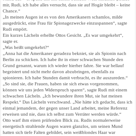
mir, Rudi, ich habe alles versucht, dass sie auf Hogär bleibt – keine
Chance.“
„In meinen Augen ist es von den Amerikanern schamlos, milde
ausgedrückt, eine Frau für Spionagezwecke einzuspannen“, sagte
Rudi empört.
Ein kurzes Lächeln erhellte Ottos Gesicht. „Es war umgekehrt“,
sagte er.
„Was heißt umgekehrt?“
„Anna hat die Amerikaner geradezu bekniet, sie als Spionin nach
Berlin zu schicken. Ich habe ihr in einer schwachen Stunde den
Grund genannt, warum ich wieder hierher fahre. Sie war hellauf
begeistert und nicht mehr davon abzubringen, ebenfalls zu
spionieren. Ich habe Stunden damit verbracht, es ihr auszureden.“
„So sind sie, die Frauen, haben sie sich etwas vorgenommen,
können wir uns jeden Widerspruch sparen“, sagte Rudi mit einem
schwachen Lächeln. „Ich bewundere ihren Mut, sie hat meinen
Respekt.“ Das Lächeln verschwand. „Nie hätte ich gedacht, dass ich
einmal jemandem, der gegen unser Land arbeitet, meine Referenz
erweisen und nie, dass ich selbst zum Verräter werden würde.“
Otto warf ihm einen prüfenden Blick zu. Rudis normalerweise
energetisch strahlende Augen waren glanzlos, um seinen Mund
hatten sich tiefe Falten gebildet, sein weißblondes Haar war