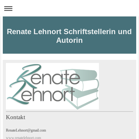
Renate Lehnort Schriftstellerin und
Autorin
Kontakt
RenateLehnort@gmail.com
www.renatelehnort.com