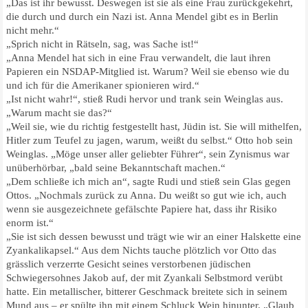
„Das ist ihr bewusst. Deswegen ist sie als eine Frau zurückgekehrt,
die durch und durch ein Nazi ist. Anna Mendel gibt es in Berlin
nicht mehr.“
„Sprich nicht in Rätseln, sag, was Sache ist!“
„Anna Mendel hat sich in eine Frau verwandelt, die laut ihren
Papieren ein NSDAP-Mitglied ist. Warum? Weil sie ebenso wie du
und ich für die Amerikaner spionieren wird.“
„Ist nicht wahr!“, stieß Rudi hervor und trank sein Weinglas aus.
„Warum macht sie das?“
„Weil sie, wie du richtig festgestellt hast, Jüdin ist. Sie will mithelfen,
Hitler zum Teufel zu jagen, warum, weißt du selbst.“ Otto hob sein
Weinglas. „Möge unser aller geliebter Führer“, sein Zynismus war
unüberhörbar, „bald seine Bekanntschaft machen.“
„Dem schließe ich mich an“, sagte Rudi und stieß sein Glas gegen
Ottos. „Nochmals zurück zu Anna. Du weißt so gut wie ich, auch
wenn sie ausgezeichnete gefälschte Papiere hat, dass ihr Risiko
enorm ist.“
„Sie ist sich dessen bewusst und trägt wie wir an einer Halskette eine
Zyankalikapsel.“ Aus dem Nichts tauche plötzlich vor Otto das
grässlich verzerrte Gesicht seines verstorbenen jüdischen
Schwiegersohnes Jakob auf, der mit Zyankali Selbstmord verübt
hatte. Ein metallischer, bitterer Geschmack breitete sich in seinem
Mund aus – er spülte ihn mit einem Schluck Wein hinunter. „Glaub