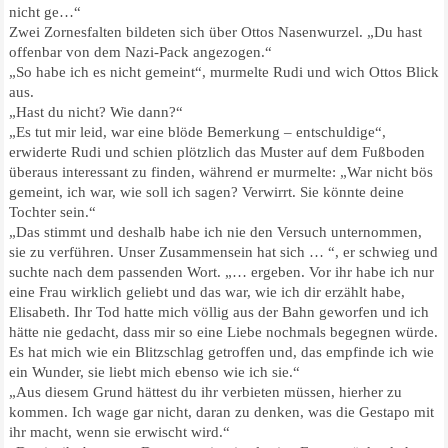
nicht ge…“
Zwei Zornesfalten bildeten sich über Ottos Nasenwurzel. „Du hast
offenbar von dem Nazi-Pack angezogen.“
„So habe ich es nicht gemeint“, murmelte Rudi und wich Ottos Blick
aus.
„Hast du nicht? Wie dann?“
„Es tut mir leid, war eine blöde Bemerkung – entschuldige“,
erwiderte Rudi und schien plötzlich das Muster auf dem Fußboden
überaus interessant zu finden, während er murmelte: „War nicht bös
gemeint, ich war, wie soll ich sagen? Verwirrt. Sie könnte deine
Tochter sein.“
„Das stimmt und deshalb habe ich nie den Versuch unternommen,
sie zu verführen. Unser Zusammensein hat sich … “, er schwieg und
suchte nach dem passenden Wort. „… ergeben. Vor ihr habe ich nur
eine Frau wirklich geliebt und das war, wie ich dir erzählt habe,
Elisabeth. Ihr Tod hatte mich völlig aus der Bahn geworfen und ich
hätte nie gedacht, dass mir so eine Liebe nochmals begegnen würde.
Es hat mich wie ein Blitzschlag getroffen und, das empfinde ich wie
ein Wunder, sie liebt mich ebenso wie ich sie.“
„Aus diesem Grund hättest du ihr verbieten müssen, hierher zu
kommen. Ich wage gar nicht, daran zu denken, was die Gestapo mit
ihr macht, wenn sie erwischt wird.“