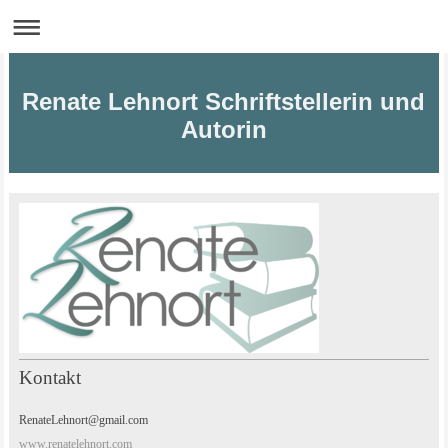
Renate Lehnort Schriftstellerin und
Autorin
Kontakt
RenateLehnort@gmail.com
www.renatelehnort.com