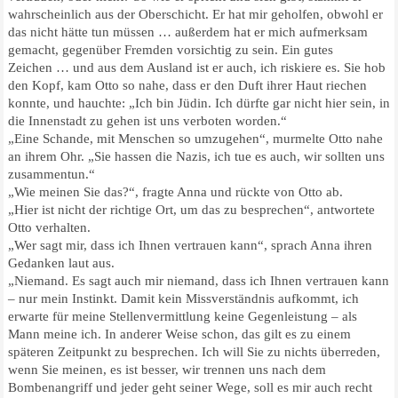
wahrscheinlich aus der Oberschicht. Er hat mir geholfen, obwohl er
das nicht hätte tun müssen … außerdem hat er mich aufmerksam
gemacht, gegenüber Fremden vorsichtig zu sein. Ein gutes
Zeichen … und aus dem Ausland ist er auch, ich riskiere es. Sie hob
den Kopf, kam Otto so nahe, dass er den Duft ihrer Haut riechen
konnte, und hauchte: „Ich bin Jüdin. Ich dürfte gar nicht hier sein, in
die Innenstadt zu gehen ist uns verboten worden.“
„Eine Schande, mit Menschen so umzugehen“, murmelte Otto nahe
an ihrem Ohr. „Sie hassen die Nazis, ich tue es auch, wir sollten uns
zusammentun.“
„Wie meinen Sie das?“, fragte Anna und rückte von Otto ab.
„Hier ist nicht der richtige Ort, um das zu besprechen“, antwortete
Otto verhalten.
„Wer sagt mir, dass ich Ihnen vertrauen kann“, sprach Anna ihren
Gedanken laut aus.
„Niemand. Es sagt auch mir niemand, dass ich Ihnen vertrauen kann
– nur mein Instinkt. Damit kein Missverständnis aufkommt, ich
erwarte für meine Stellenvermittlung keine Gegenleistung – als
Mann meine ich. In anderer Weise schon, das gilt es zu einem
späteren Zeitpunkt zu besprechen. Ich will Sie zu nichts überreden,
wenn Sie meinen, es ist besser, wir trennen uns nach dem
Bombenangriff und jeder geht seiner Wege, soll es mir auch recht