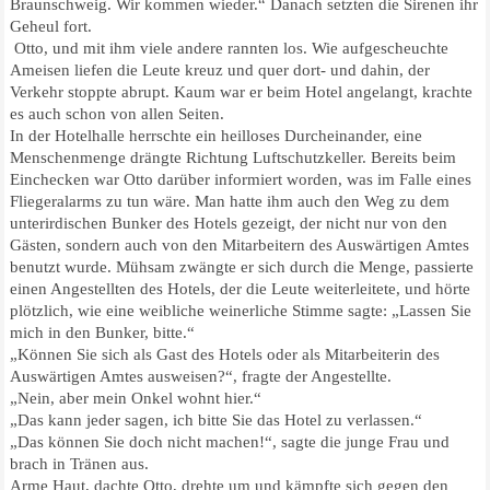
Braunschweig. Wir kommen wieder.“ Danach setzten die Sirenen ihr
Geheul fort.
Otto, und mit ihm viele andere rannten los. Wie aufgescheuchte
Ameisen liefen die Leute kreuz und quer dort- und dahin, der
Verkehr stoppte abrupt. Kaum war er beim Hotel angelangt, krachte
es auch schon von allen Seiten.
In der Hotelhalle herrschte ein heilloses Durcheinander, eine
Menschenmenge drängte Richtung Luftschutzkeller. Bereits beim
Einchecken war Otto darüber informiert worden, was im Falle eines
Fliegeralarms zu tun wäre. Man hatte ihm auch den Weg zu dem
unterirdischen Bunker des Hotels gezeigt, der nicht nur von den
Gästen, sondern auch von den Mitarbeitern des Auswärtigen Amtes
benutzt wurde. Mühsam zwängte er sich durch die Menge, passierte
einen Angestellten des Hotels, der die Leute weiterleitete, und hörte
plötzlich, wie eine weibliche weinerliche Stimme sagte: „Lassen Sie
mich in den Bunker, bitte.“
„Können Sie sich als Gast des Hotels oder als Mitarbeiterin des
Auswärtigen Amtes ausweisen?“, fragte der Angestellte.
„Nein, aber mein Onkel wohnt hier.“
„Das kann jeder sagen, ich bitte Sie das Hotel zu verlassen.“
„Das können Sie doch nicht machen!“, sagte die junge Frau und
brach in Tränen aus.
Arme Haut, dachte Otto, drehte um und kämpfte sich gegen den