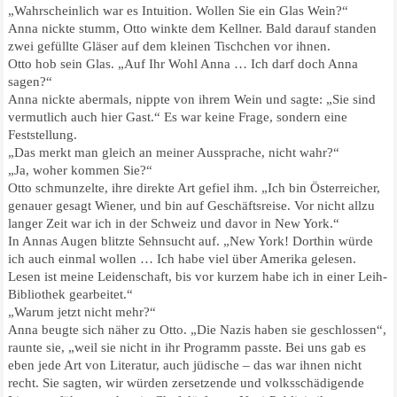
„Wahrscheinlich war es Intuition. Wollen Sie ein Glas Wein?“
Anna nickte stumm, Otto winkte dem Kellner. Bald darauf standen
zwei gefüllte Gläser auf dem kleinen Tischchen vor ihnen.
Otto hob sein Glas. „Auf Ihr Wohl Anna … Ich darf doch Anna
sagen?“
Anna nickte abermals, nippte von ihrem Wein und sagte: „Sie sind
vermutlich auch hier Gast.“ Es war keine Frage, sondern eine
Feststellung.
„Das merkt man gleich an meiner Aussprache, nicht wahr?“
„Ja, woher kommen Sie?“
Otto schmunzelte, ihre direkte Art gefiel ihm. „Ich bin Österreicher,
genauer gesagt Wiener, und bin auf Geschäftsreise. Vor nicht allzu
langer Zeit war ich in der Schweiz und davor in New York.“
In Annas Augen blitzte Sehnsucht auf. „New York! Dorthin würde
ich auch einmal wollen … Ich habe viel über Amerika gelesen.
Lesen ist meine Leidenschaft, bis vor kurzem habe ich in einer Leih-
Bibliothek gearbeitet.“
„Warum jetzt nicht mehr?“
Anna beugte sich näher zu Otto. „Die Nazis haben sie geschlossen“,
raunte sie, „weil sie nicht in ihr Programm passte. Bei uns gab es
eben jede Art von Literatur, auch jüdische – das war ihnen nicht
recht. Sie sagten, wir würden zersetzende und volksschädigende