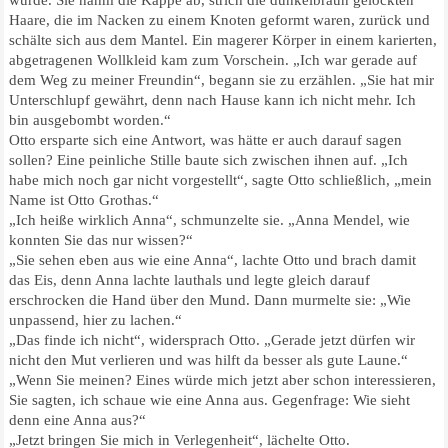
Haare, die im Nacken zu einem Knoten geformt waren, zurück und
schälte sich aus dem Mantel. Ein magerer Körper in einem karierten,
abgetragenen Wollkleid kam zum Vorschein. „Ich war gerade auf
dem Weg zu meiner Freundin“, begann sie zu erzählen. „Sie hat mir
Unterschlupf gewährt, denn nach Hause kann ich nicht mehr. Ich
bin ausgebombt worden.“
Otto ersparte sich eine Antwort, was hätte er auch darauf sagen
sollen? Eine peinliche Stille baute sich zwischen ihnen auf. „Ich
habe mich noch gar nicht vorgestellt“, sagte Otto schließlich, „mein
Name ist Otto Grothas.“
„Ich heiße wirklich Anna“, schmunzelte sie. „Anna Mendel, wie
konnten Sie das nur wissen?“
„Sie sehen eben aus wie eine Anna“, lachte Otto und brach damit
das Eis, denn Anna lachte lauthals und legte gleich darauf
erschrocken die Hand über den Mund. Dann murmelte sie: „Wie
unpassend, hier zu lachen.“
„Das finde ich nicht“, widersprach Otto. „Gerade jetzt dürfen wir
nicht den Mut verlieren und was hilft da besser als gute Laune.“
„Wenn Sie meinen? Eines würde mich jetzt aber schon interessieren,
Sie sagten, ich schaue wie eine Anna aus. Gegenfrage: Wie sieht
denn eine Anna aus?“
„Jetzt bringen Sie mich in Verlegenheit“, lächelte Otto.