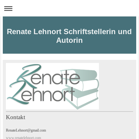
Renate Lehnort Schriftstellerin und
Autorin
Kontakt
RenateLehnort@gmail.com
www.renatelehnort.com