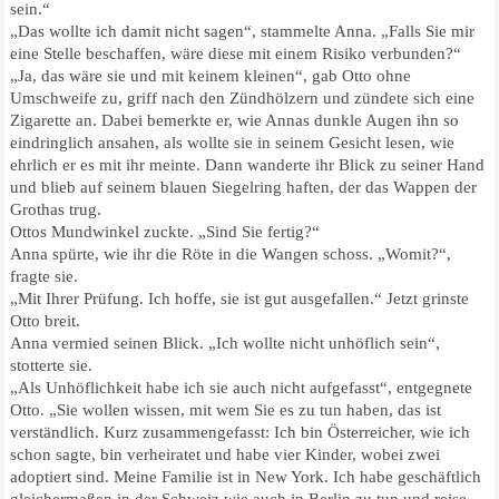
sein.“
„Das wollte ich damit nicht sagen“, stammelte Anna. „Falls Sie mir
eine Stelle beschaffen, wäre diese mit einem Risiko verbunden?“
„Ja, das wäre sie und mit keinem kleinen“, gab Otto ohne
Umschweife zu, griff nach den Zündhölzern und zündete sich eine
Zigarette an. Dabei bemerkte er, wie Annas dunkle Augen ihn so
eindringlich ansahen, als wollte sie in seinem Gesicht lesen, wie
ehrlich er es mit ihr meinte. Dann wanderte ihr Blick zu seiner Hand
und blieb auf seinem blauen Siegelring haften, der das Wappen der
Grothas trug.
Ottos Mundwinkel zuckte. „Sind Sie fertig?“
Anna spürte, wie ihr die Röte in die Wangen schoss. „Womit?“,
fragte sie.
„Mit Ihrer Prüfung. Ich hoffe, sie ist gut ausgefallen.“ Jetzt grinste
Otto breit.
Anna vermied seinen Blick. „Ich wollte nicht unhöflich sein“,
stotterte sie.
„Als Unhöflichkeit habe ich sie auch nicht aufgefasst“, entgegnete
Otto. „Sie wollen wissen, mit wem Sie es zu tun haben, das ist
verständlich. Kurz zusammengefasst: Ich bin Österreicher, wie ich
schon sagte, bin verheiratet und habe vier Kinder, wobei zwei
adoptiert sind. Meine Familie ist in New York. Ich habe geschäftlich
gleichermaßen in der Schweiz wie auch in Berlin zu tun und reise