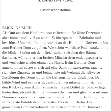
5. BAND 1941 - 1942
Historischer Roman
BLICK INS BUCH
Als Otto aus dem Hotel trat, war es bewölkt, für Mitte Dezember
aber immer noch viel zu warm. Er überquerte die Fahrbahn und
beschloss Unter den Linden, vorbei an der Humboldt Universität bis
zum Berliner Dom zu gehen. Wie schön war diese Prachtstraße ohne
die blöden Säulen mit dem Reichsadler zwischen den Bäumen
dachte er, während er den breiten Mittelstreifen entlangspazierte,
und verfluchte wieder einmal die Nazis. Beim Berliner Dom
angekommen setzte er sich auf eine Bank im Lustgarten, rauchte
sich eine Zigarette an und betrachtete mit Wehmut die teilweise
Zerstörung des Doms durch die Luftangriffe der Engländer. Der
kühle Wind und ein paar Regentropfen veranlassten ihn, sich auf
den Rückweg zum Adlon zu machen. Zwei Drittel der Strecke lagen
hinter ihm, als plötzlich die Sirenen schrillten und gleich darauf eine
Stimme aus einem Lautsprecher dröhnte: „Achtung, Achtung, hier
ist der erste Befehlsstand der ersten Flakstation Berlin. Die
gemeldeten Bombenverbände befinden sich im Raum Hannover