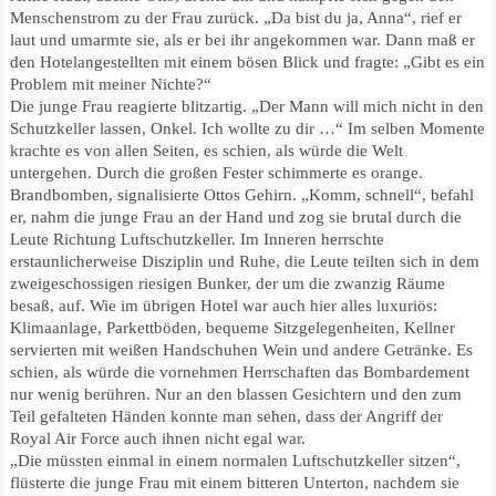
Menschenstrom zu der Frau zurück. „Da bist du ja, Anna“, rief er
laut und umarmte sie, als er bei ihr angekommen war. Dann maß er
den Hotelangestellten mit einem bösen Blick und fragte: „Gibt es ein
Problem mit meiner Nichte?“
Die junge Frau reagierte blitzartig. „Der Mann will mich nicht in den
Schutzkeller lassen, Onkel. Ich wollte zu dir …“ Im selben Momente
krachte es von allen Seiten, es schien, als würde die Welt
untergehen. Durch die großen Fester schimmerte es orange.
Brandbomben, signalisierte Ottos Gehirn. „Komm, schnell“, befahl
er, nahm die junge Frau an der Hand und zog sie brutal durch die
Leute Richtung Luftschutzkeller. Im Inneren herrschte
erstaunlicherweise Disziplin und Ruhe, die Leute teilten sich in dem
zweigeschossigen riesigen Bunker, der um die zwanzig Räume
besaß, auf. Wie im übrigen Hotel war auch hier alles luxuriös:
Klimaanlage, Parkettböden, bequeme Sitzgelegenheiten, Kellner
servierten mit weißen Handschuhen Wein und andere Getränke. Es
schien, als würde die vornehmen Herrschaften das Bombardement
nur wenig berühren. Nur an den blassen Gesichtern und den zum
Teil gefalteten Händen konnte man sehen, dass der Angriff der
Royal Air Force auch ihnen nicht egal war.
„Die müssten einmal in einem normalen Luftschutzkeller sitzen“,
flüsterte die junge Frau mit einem bitteren Unterton, nachdem sie