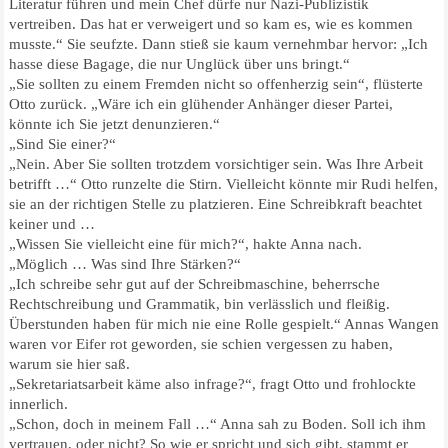
Literatur führen und mein Chef dürfe nur Nazi-Publizistik
vertreiben. Das hat er verweigert und so kam es, wie es kommen
musste.“ Sie seufzte. Dann stieß sie kaum vernehmbar hervor: „Ich
hasse diese Bagage, die nur Unglück über uns bringt.“
„Sie sollten zu einem Fremden nicht so offenherzig sein“, flüsterte
Otto zurück. „Wäre ich ein glühender Anhänger dieser Partei,
könnte ich Sie jetzt denunzieren.“
„Sind Sie einer?“
„Nein. Aber Sie sollten trotzdem vorsichtiger sein. Was Ihre Arbeit
betrifft …“ Otto runzelte die Stirn. Vielleicht könnte mir Rudi helfen,
sie an der richtigen Stelle zu platzieren. Eine Schreibkraft beachtet
keiner und …
„Wissen Sie vielleicht eine für mich?“, hakte Anna nach.
„Möglich … Was sind Ihre Stärken?“
„Ich schreibe sehr gut auf der Schreibmaschine, beherrsche
Rechtschreibung und Grammatik, bin verlässlich und fleißig.
Überstunden haben für mich nie eine Rolle gespielt.“ Annas Wangen
waren vor Eifer rot geworden, sie schien vergessen zu haben,
warum sie hier saß.
„Sekretariatsarbeit käme also infrage?“, fragt Otto und frohlockte
innerlich.
„Schon, doch in meinem Fall …“ Anna sah zu Boden. Soll ich ihm
vertrauen, oder nicht? So wie er spricht und sich gibt, stammt er