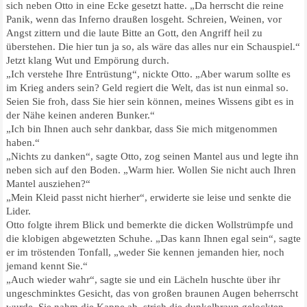
sich neben Otto in eine Ecke gesetzt hatte. „Da herrscht die reine
Panik, wenn das Inferno draußen losgeht. Schreien, Weinen, vor
Angst zittern und die laute Bitte an Gott, den Angriff heil zu
überstehen. Die hier tun ja so, als wäre das alles nur ein Schauspiel.“
Jetzt klang Wut und Empörung durch.
„Ich verstehe Ihre Entrüstung“, nickte Otto. „Aber warum sollte es
im Krieg anders sein? Geld regiert die Welt, das ist nun einmal so.
Seien Sie froh, dass Sie hier sein können, meines Wissens gibt es in
der Nähe keinen anderen Bunker.“
„Ich bin Ihnen auch sehr dankbar, dass Sie mich mitgenommen
haben.“
„Nichts zu danken“, sagte Otto, zog seinen Mantel aus und legte ihn
neben sich auf den Boden. „Warm hier. Wollen Sie nicht auch Ihren
Mantel ausziehen?“
„Mein Kleid passt nicht hierher“, erwiderte sie leise und senkte die
Lider.
Otto folgte ihrem Blick und bemerkte die dicken Wollstrümpfe und
die klobigen abgewetzten Schuhe. „Das kann Ihnen egal sein“, sagte
er im tröstenden Tonfall, „weder Sie kennen jemanden hier, noch
jemand kennt Sie.“
„Auch wieder wahr“, sagte sie und ein Lächeln huschte über ihr
ungeschminktes Gesicht, das von großen braunen Augen beherrscht
wurde. Sie nahm die Kappe ab, strich die dunkelbraun gelockten