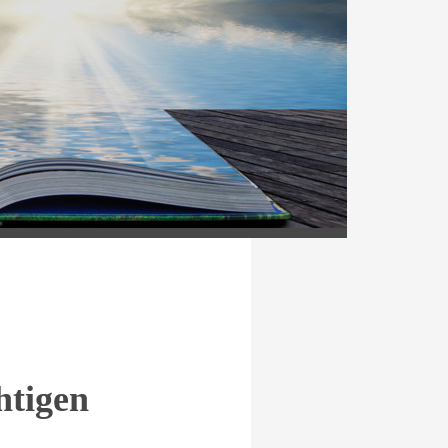
t
htigen